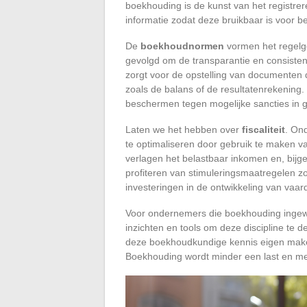
boekhouding is de kunst van het registrere
informatie zodat deze bruikbaar is voor b
De
boekhoudnormen
vormen het regelge
gevolgd om de transparantie en consisten
zorgt voor de opstelling van documenten di
zoals de balans of de resultatenrekening
beschermen tegen mogelijke sancties in g
Laten we het hebben over
fiscaliteit
. On
te optimaliseren door gebruik te maken va
verlagen het belastbaar inkomen en, bijge
profiteren van stimuleringsmaatregelen z
investeringen in de ontwikkeling van vaa
Voor ondernemers die boekhouding ingew
inzichten en tools om deze discipline te d
deze boekhoudkundige kennis eigen maken
Boekhouding wordt minder een last en me