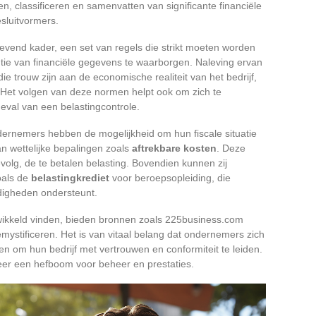
n, classificeren en samenvatten van significante financiële
esluitvormers.
vend kader, een set van regels die strikt moeten worden
tie van financiële gegevens te waarborgen. Naleving ervan
e trouw zijn aan de economische realiteit van het bedrijf,
. Het volgen van deze normen helpt ook om zich te
eval van een belastingcontrole.
dernemers hebben de mogelijkheid om hun fiscale situatie
n wettelijke bepalingen zoals
aftrekbare kosten
. Deze
volg, de te betalen belasting. Bovendien kunnen zij
oals de
belastingkrediet
voor beroepsopleiding, die
rdigheden ondersteunt.
ikkeld vinden, bieden bronnen zoals 225business.com
emystificeren. Het is van vitaal belang dat ondernemers zich
 om hun bedrijf met vertrouwen en conformiteit te leiden.
er een hefboom voor beheer en prestaties.