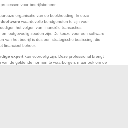
-processen voor bedrijfsbeheer
igoureuze organisatie van de boekhouding. In deze
dsoftware
waardevolle bondgenoten te zijn voor
digen het volgen van financiële transacties,
d en foutgevoelig zouden zijn. De keuze voor een software
n van het bedrijf is dus een strategische beslissing, die
t financieel beheer.
dige expert
kan voordelig zijn. Deze professional brengt
ving van de geldende normen te waarborgen, maar ook om de
malisatie en strategische besluitvorming. De
dviseur, biedt een waardevol extern perspectief op de
kan zo bijdragen aan de ontwikkeling ervan.
ten zoals de
balans
, de
resultatenrekening
en de
cumenten vormen de basis van de financiële communicatie
beeld van de vermogenssituatie, de economische prestaties
 te genereren. Of men nu kiest voor
kasboekhouding
of
atig bijhouden van de
boekhoudjournals
en het
en analyseren van de economische activiteiten van het