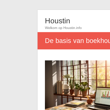
Houstin
Welkom op Houstin.info
De basis van boekho