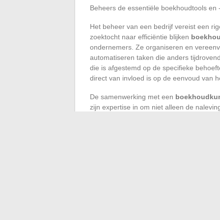
Beheers de essentiële boekhoudtools en 
Het beheer van een bedrijf vereist een r
zoektocht naar efficiëntie blijken
boekhou
ondernemers. Ze organiseren en vereenvou
automatiseren taken die anders tijdroven
die is afgestemd op de specifieke behoefte
direct van invloed is op de eenvoud van he
De samenwerking met een
boekhoudkun
zijn expertise in om niet alleen de nale
ondernemer te adviseren over fiscale opti
boekhoudkundige expert, als vertrouwensa
financiële gezondheid van het bedrijf en 
Een solide kennis van boekhouddocumen
boekhoudbalans
is onmisbaar. Deze do
van het bedrijf, en bieden een duidelijk 
en het vermogen om positieve kasstromen
toerekeningsboekhouding
, het regelm
grootboek
is essentieel voor het volgen 
bedrijf.