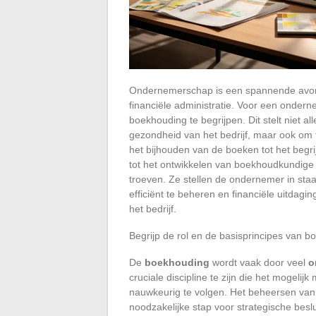
Ondernemerschap is een spannende avont
financiële administratie. Voor een ondern
boekhouding te begrijpen. Dit stelt niet a
gezondheid van het bedrijf, maar ook om t
het bijhouden van de boeken tot het begr
tot het ontwikkelen van boekhoudkundige
troeven. Ze stellen de ondernemer in st
efficiënt te beheren en financiële uitdag
het bedrijf.
Begrijp de rol en de basisprincipes van
De
boekhouding
wordt vaak door veel
o
cruciale discipline te zijn die het mogeli
nauwkeurig te volgen. Het beheersen va
noodzakelijke stap voor strategische beslui