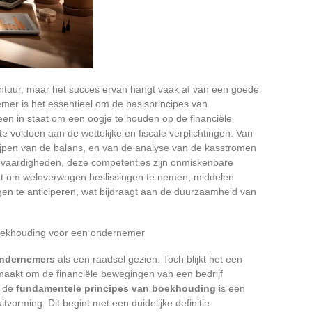
uur, maar het succes ervan hangt vaak af van een goede
emer is het essentieel om de basisprincipes van
lleen in staat om een oogje te houden op de financiële
e voldoen aan de wettelijke en fiscale verplichtingen. Van
ijpen van de balans, en van de analyse van de kasstromen
 vaardigheden, deze competenties zijn onmiskenbare
aat om weloverwogen beslissingen te nemen, middelen
ingen te anticiperen, wat bijdraagt aan de duurzaamheid van
 boekhouding voor een ondernemer
ndernemers
als een raadsel gezien. Toch blijkt het een
jk maakt om de financiële bewegingen van een bedrijf
n de
fundamentele principes van boekhouding
is een
tvorming. Dit begint met een duidelijke definitie: