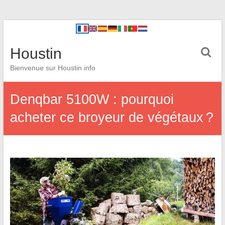
Houstin
Bienvenue sur Houstin.info
Denqbar 5100W : pourquoi
acheter ce broyeur de végétaux ?