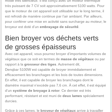
mode très silencieux. Il est conçu avec un moteur thermique
très puissant de 7 CV soit approximativement 5100 watts. Pour
que le moteur de cet appareil soit utilisable sur le long terme, il
est refroidi de manière continue par l’air ambiant. Par ailleurs,
pour conférer une mise en activité sans surcharge au moteur, le
broyeur est doté d’un
embrayage de sécurité
.
Bien broyer vos déchets verts
de grosses épaisseurs
Avec cet appareil, vous pourrez broyer d’importants volumes de
végétaux que ce soit en termes de
masse de végétaux
ou par
rapport à la
grosseur des tiges
. Autrement dit,
Denqbar 5100W est capable de broyer immédiatement et
efficacement les branchages et les bois de toutes dimensions.
En effet, il est capable de broyer les branchages dont le
diamètre maximal n’excède pas 7,6 cm. À cet effet, il est équipé
d’un
système de broyage à rotor
. Ce dernier est très
performant, résistant et est muni de
deux lames
spécialement
durcies.
Grâce à ces lames, le
broyeur de végétaux
arrive à travailler