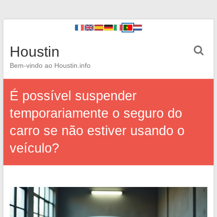
Houstin
Bem-vindo ao Houstin.info
É possível suspender
temporariamente o seguro do
carro se não estiver usando o
veículo?