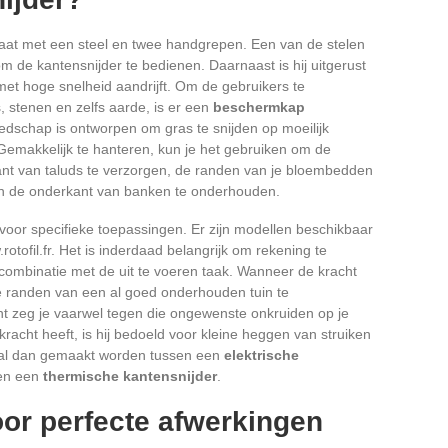
raat met een steel en twee handgrepen. Een van de stelen
 de kantensnijder te bedienen. Daarnaast is hij uitgerust
met hoge snelheid aandrijft. Om de gebruikers te
 stenen en zelfs aarde, is er een
beschermkap
eedschap is ontworpen om gras te snijden op moeilijk
Gemakkelijk te hanteren, kun je het gebruiken om de
t van taluds te verzorgen, de randen van je bloembedden
 en de onderkant van banken te onderhouden.
voor specifieke toepassingen. Er zijn modellen beschikbaar
.rotofil.fr. Het is inderdaad belangrijk om rekening te
combinatie met de uit te voeren taak. Wanneer de kracht
de randen van een al goed onderhouden tuin te
t zeg je vaarwel tegen die ongewenste onkruiden op je
racht heeft, is hij bedoeld voor kleine heggen van struiken
e zal dan gemaakt worden tussen een
elektrische
 en een
thermische kantensnijder
.
oor perfecte afwerkingen