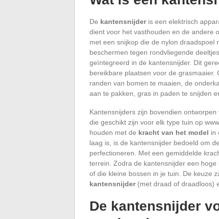
De
kantensnijder
is een elektrisch appa
dient voor het vasthouden en de andere om
met een snijkop die de nylon draadspoel 
beschermen tegen rondvliegende deeltjes,
geïntegreerd in de kantensnijder. Dit ger
bereikbare plaatsen voor de grasmaaier. 
randen van bomen te maaien, de onderkan
aan te pakken, gras in paden te snijden
Kantensnijders zijn bovendien ontworpen 
die geschikt zijn voor elk type tuin op www
houden met de
kracht van het model
in 
laag is, is de kantensnijder bedoeld om 
perfectioneren. Met een gemiddelde krach
terrein. Zodra de kantensnijder een hoge k
of die kleine bossen in je tuin. De keuz
kantensnijder
(met draad of draadloos)
De kantensnijder v