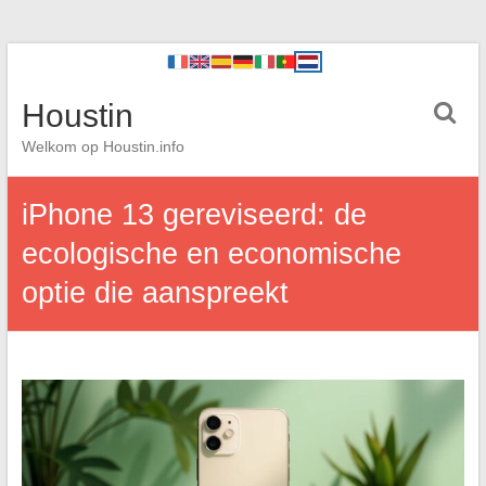
Houstin
Welkom op Houstin.info
iPhone 13 gereviseerd: de
ecologische en economische
optie die aanspreekt