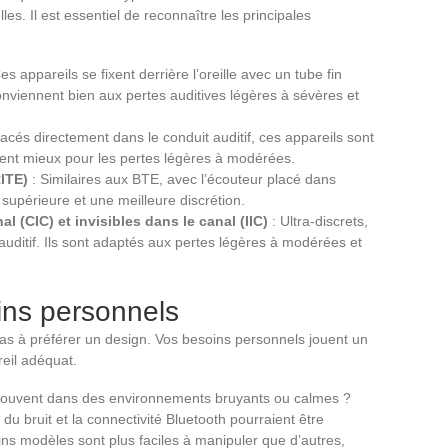
es. Il est essentiel de reconnaître les principales
es appareils se fixent derrière l’oreille avec un tube fin
 conviennent bien aux pertes auditives légères à sévères et
lacés directement dans le conduit auditif, ces appareils sont
nnent mieux pour les pertes légères à modérées.
ITE)
: Similaires aux BTE, avec l’écouteur placé dans
 supérieure et une meilleure discrétion.
 (CIC) et invisibles dans le canal (IIC)
: Ultra-discrets,
uditif. Ils sont adaptés aux pertes légères à modérées et
ins personnels
pas à préférer un design. Vos besoins personnels jouent un
reil adéquat.
 souvent dans des environnements bruyants ou calmes ?
u bruit et la connectivité Bluetooth pourraient être
ains modèles sont plus faciles à manipuler que d’autres,